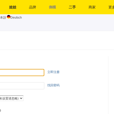
娃娃
品牌
倒模
二手
商家
更多
本語
Deutsch
立即注册
找回密码
录