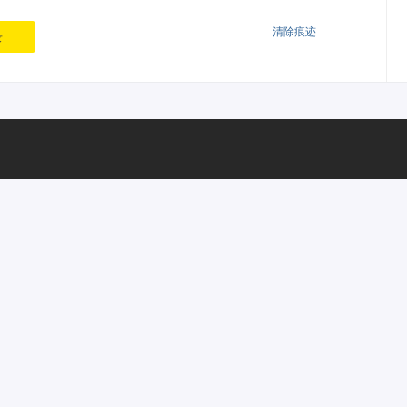
清除痕迹
录